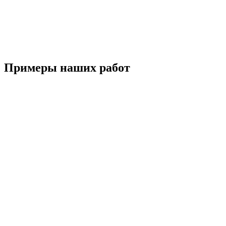
за 1 день
Рассчитать
точную
стоимость
холста
Примеры наших работ