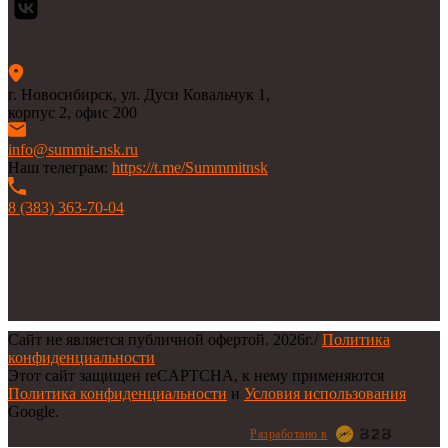
г. Новосибирск, ул. Дуси Ковальчук 1,
корпус 2, офис 200
info@summit-nsk.ru
Наш телеграм:
https://t.me/Summmitnsk
8 (383) 363-70-04
Сайт не является публичной офертой.
2026г.
/
Политика
конфиденциальности
Этот сайт защищен reCAPTCHA, к нему применяются
Политика конфиденциальности
и
Условия использования
Google.
Разработано в