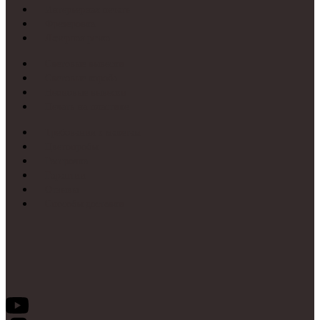
Интерьерная печать
Фрезеровка
Лазерная резка
Световые вывески
Световые короба
Неоновые вывески
Печать на пластике
Требования к макетам
Цветопробы
Рассрочка
Гарантии
Отзывы
Способы доставки