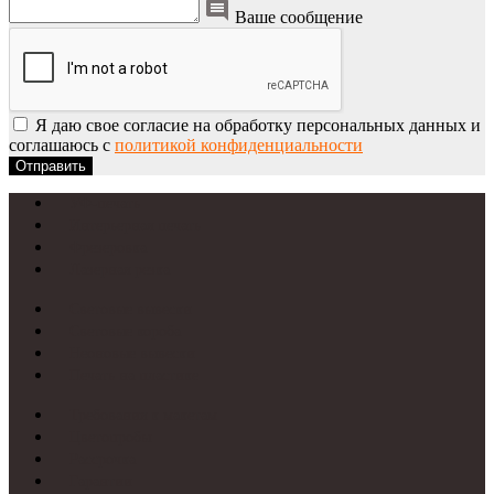
Ваше сообщение
Я даю свое согласие на обработку персональных данных и
соглашаюсь с
политикой конфиденциальности
Отправить
УФ-печать
Интерьерная печать
Фрезеровка
Лазерная резка
Световые вывески
Световые короба
Неоновые вывески
Печать на пластике
Требования к макетам
Цветопробы
Рассрочка
Гарантии