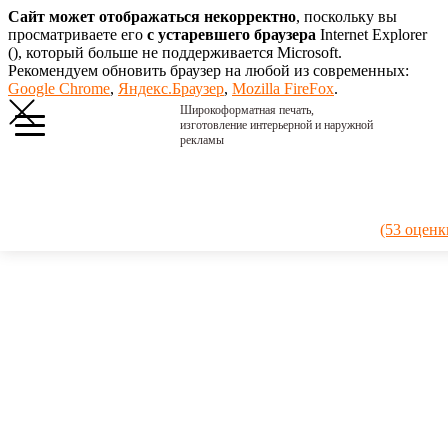
Сайт может отображаться некорректно
, поскольку вы
просматриваете его
с устаревшего браузера
Internet Explorer
(
), который больше не поддерживается Microsoft.
Рекомендуем обновить браузер на любой из современных:
Google Chrome
,
Яндекс.Браузер
,
Mozilla FireFox
.
Широкоформатная печать,
изготовление интерьерной и наружной
рекламы
Главная
›
Портфолио
›
2018.
(53 оценк
Молодой заяц
2018.
Молодой
заяц
Шедевр эпохи
возрождения.
Альбрехт
Дюрер, 1503 г.