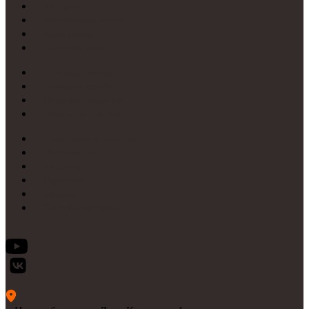
УФ-печать
Интерьерная печать
Фрезеровка
Лазерная резка
Световые вывески
Световые короба
Неоновые вывески
Печать на пластике
Требования к макетам
Цветопробы
Рассрочка
Гарантии
Отзывы
Способы доставки