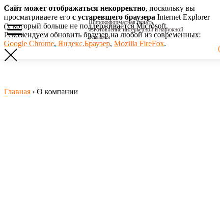
Сайт может отображаться некорректно
, поскольку вы
просматриваете его
с устаревшего браузера
Internet Explorer
Широкоформатная печать,
(
), который больше не поддерживается Microsoft.
изготовление интерьерной и наружной
Рекомендуем обновить браузер на любой из современных:
рекламы
Google Chrome
,
Яндекс.Браузер
,
Mozilla FireFox
.
Главная
›
О компании