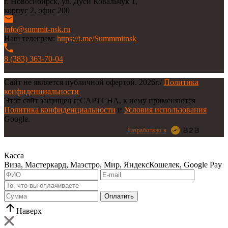
г. Новосибирск, ул. Дуси Ковальчук 1,
корпус 2, офис 200
info@summit-nsk.ru
Наш телеграм:
https://t.me/Summmitnsk
8 (383) 363-70-04
Сайт не является публичной офертой.
2026г.
/
Политика
конфиденциальности
Этот сайт защищен reCAPTCHA, к нему применяются
Политика конфиденциальности
и
Условия использования
Google.
Разработано в
Касса
Виза, Мастеркард, Маэстро, Мир, ЯндексКошелек, Google Pay
Оплатить
Наверх