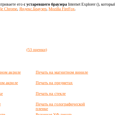
атриваете его
с устаревшего браузера
Internet Explorer (
), которы
le Chrome
,
Яндекс.Браузер
,
Mozilla FireFox
.
(53 оценки)
чном акриле
Печать на магнитном виниле
ом акриле
Печать на предметах
ке
Печать на стекле
е
Печать на голографической
пленке
ите
Рулонная УФ-печать