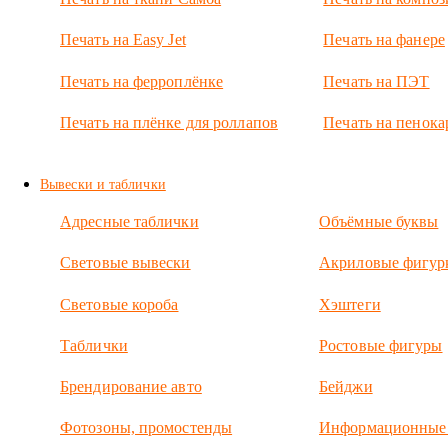
на
Печать на Easy Jet
Печать на фанере
прозрачном
акриле
Печать на ферроплёнке
Печать на ПЭТ
от 2
Печать на плёнке для роллапов
Печать на пенока
дней. С
гарантией
2 года
Вывески и таблички
Адресные таблички
Объёмные буквы
Акриловые
изделия
Световые вывески
Акриловые фигур
выглядят
красиво
и
Световые короба
Хэштеги
современно
Печатаем,
Таблички
Ростовые фигуры
вырезаем
фрезером
Брендирование авто
Бейджи
и
лазером,
Фотозоны, промостенды
Информационные
гнём на
струне