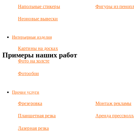
Цветопробы
Напольные стикеры
Фигуры из пенопл
у нас
бесплатные
Неоновые вывески
Рассчитать
точную цену
печати на
Интерьерные изделия
акриле
Картины на досках
Примеры наших работ
Фото на холсте
Фотообои
Прочие услуги
Фрезеровка
Монтаж рекламы
Планшетная резка
Аренда прессволл
Лазерная резка