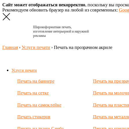
Сайт может отображаться некорректно
, поскольку вы просм
Рекомендуем обновить браузер на любой из современных:
Goog
Широкоформатная печать,
изготовление интерьерной и наружной
рекламы
Главная
›
Услуги печати
›
Печать на прозрачном акриле
Услуги печати
Печать на баннере
Печать на прозра
Печать на сетке
Печать на молочн
Печать на самоклейке
Печать на пласти
Печать стикеров
Печать на металл
УФ-
печать
Печать на ткани Самба
Печать на композ