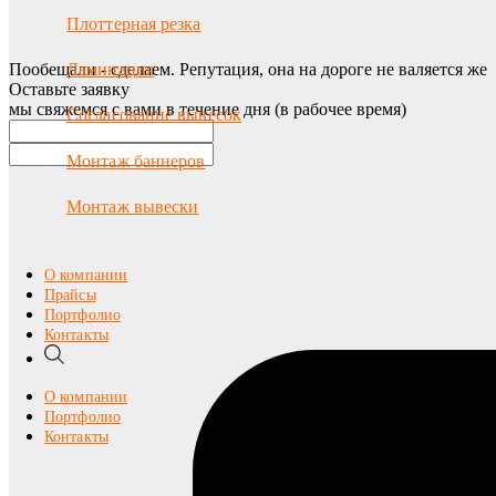
Плоттерная резка
Пообещали - сделаем. Репутация, она на дороге не валяется же
Ламинация
Оставьте заявку
мы свяжемся с вами в течение дня (в рабочее время)
Согласование вывесок
Монтаж баннеров
Монтаж вывески
О компании
Прайсы
Портфолио
Контакты
О компании
Портфолио
Контакты