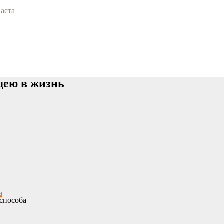
аста
дею в жизнь
а
способа