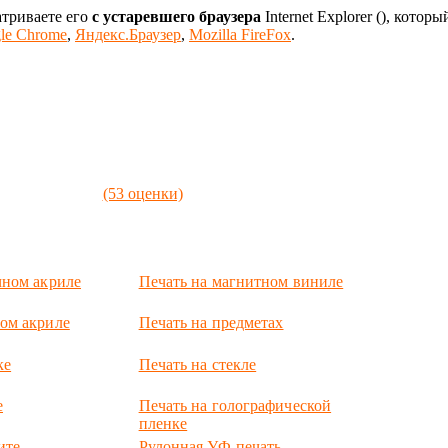
атриваете его
с устаревшего браузера
Internet Explorer (
), которы
le Chrome
,
Яндекс.Браузер
,
Mozilla FireFox
.
(53 оценки)
чном акриле
Печать на магнитном виниле
ом акриле
Печать на предметах
ке
Печать на стекле
е
Печать на голографической
пленке
ите
Рулонная УФ-печать