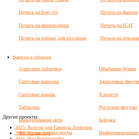
зомби
апокалипсис.
Печать на Easy Jet
Печать на фанере
Размеры: 40 х
60 см.
Печать на ферроплёнке
Печать на ПЭТ
Печать на плёнке для роллапов
Печать на пенока
Вывески и таблички
Адресные таблички
Объёмные буквы
Световые вывески
Акриловые фигур
Световые короба
Хэштеги
Таблички
Ростовые фигуры
Другие проекты:
Брендирование авто
Бейджи
2025. Холсты для Таврида Электрик
Фотозоны, промостенды
Информационные
2016. Хальштадт
2016. Ида Рубинштейн