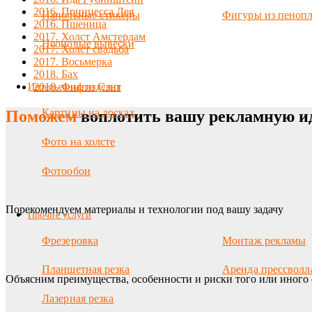
2016. Принцесса Лея
Напольные стикеры
Фигуры из пенопл
2016. Пшеница
2017. Холст Амстердам
Неоновые вывески
2017. Холст свадьба
2017. Восьмерка
2018. Бах
2018. Фифти Сэнт
Интерьерные изделия
Картины на досках
Поможем
воплотить вашу рекламную и
Фото на холсте
Фотообои
Порекомендуем материалы и технологии под вашу задачу
Прочие услуги
Фрезеровка
Монтаж рекламы
Планшетная резка
Аренда прессволл
Объясним преимущества, особенности и риски того или иного 
Лазерная резка