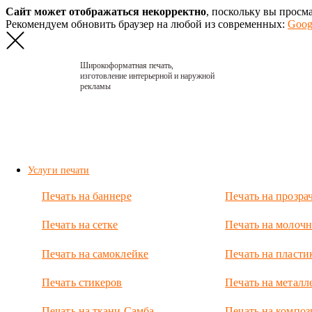
Сайт может отображаться некорректно
, поскольку вы просм
Рекомендуем обновить браузер на любой из современных:
Goog
Широкоформатная печать,
изготовление интерьерной и наружной
рекламы
Главная
›
Портфолио
›
2021. Холсты
deadstate
heroes
Услуги печати
2021.
Печать на баннере
Печать на прозра
Холсты
Печать на сетке
Печать на молочн
deadstate
heroes
Печать на самоклейке
Печать на пласти
Холсты с
Печать стикеров
Печать на металл
персонажами
игры про
Печать на ткани Самба
Печать на композ