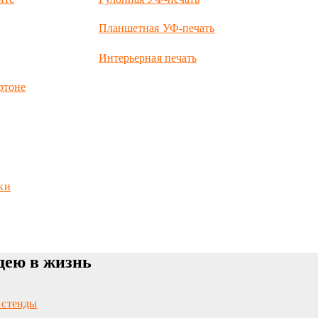
Планшетная УФ-печать
Интерьерная печать
ртоне
ки
дею в жизнь
 стенды