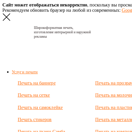
Сайт может отображаться некорректно
, поскольку вы просм
Рекомендуем обновить браузер на любой из современных:
Goog
Широкоформатная печать,
изготовление интерьерной и наружной
рекламы
Главная
›
Портфолио
›
2007. Баннеры
Мир авто
Услуги печати
2007.
Печать на баннере
Печать на прозра
Баннеры
Мир
Печать на сетке
Печать на молочн
авто
Печать на самоклейке
Печать на пласти
В 2007 мы
еще не
Печать стикеров
Печать на металл
печатали
рекламу, зато
Печать на ткани Самба
Печать на композ