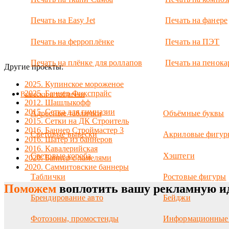
монтировали
ее круче всех.
Печать на Easy Jet
Печать на фанере
Печать на ферроплёнке
Печать на ПЭТ
Печать на плёнке для роллапов
Печать на пенока
Другие проекты:
2025. Купинское мороженое
2025. Баннер Фикспрайс
Вывески и таблички
2012. Шашлыкофф
2015. Сетка для гимназии
Адресные таблички
Объёмные буквы
2015. Сетки на ДК Строитель
2016. Баннер Строймастер 3
Световые вывески
Акриловые фигур
2016. Шатёр из баннеров
2016. Кавалерийская
Световые короба
Хэштеги
2020. Баннер с ламелями
2020. Саммитовские баннеры
Таблички
Ростовые фигуры
Поможем
воплотить вашу рекламную и
Брендирование авто
Бейджи
Фотозоны, промостенды
Информационные