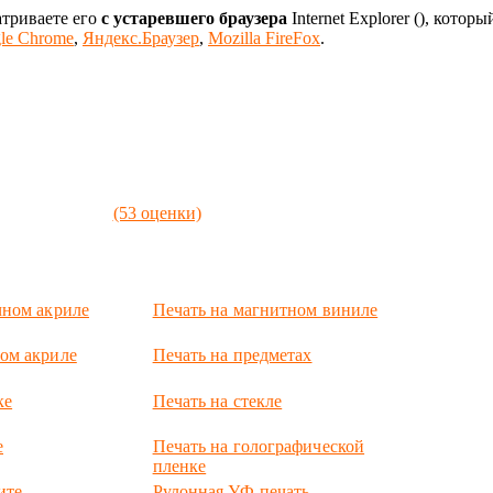
атриваете его
с устаревшего браузера
Internet Explorer (
), которы
le Chrome
,
Яндекс.Браузер
,
Mozilla FireFox
.
(53 оценки)
чном акриле
Печать на магнитном виниле
ом акриле
Печать на предметах
ке
Печать на стекле
е
Печать на голографической
пленке
ите
Рулонная УФ-печать