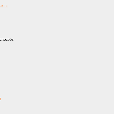
аста
способа
а