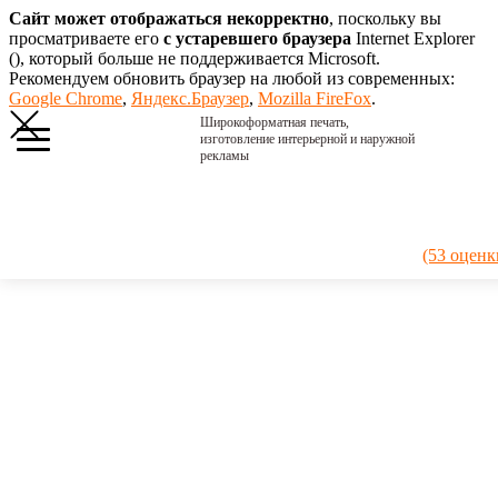
Сайт может отображаться некорректно
, поскольку вы
просматриваете его
с устаревшего браузера
Internet Explorer
(
), который больше не поддерживается Microsoft.
Рекомендуем обновить браузер на любой из современных:
Google Chrome
,
Яндекс.Браузер
,
Mozilla FireFox
.
Широкоформатная печать,
изготовление интерьерной и наружной
рекламы
Главная
›
Портфолио
›
2025.
(53 оценк
Купинское
мороженое
2025.
Купинское
мороженое
Изготовили
большой
плакат из