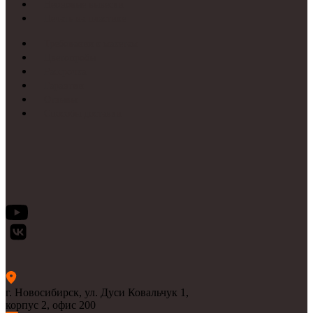
Неоновые вывески
Печать на пластике
Требования к макетам
Цветопробы
Рассрочка
Гарантии
Отзывы
Способы доставки
г. Новосибирск, ул. Дуси Ковальчук 1,
корпус 2, офис 200