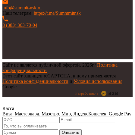
info@summit-nsk.ru
Наш телеграм:
https://t.me/Summmitnsk
8 (383) 363-70-04
Сайт не является публичной офертой.
2026г.
/
Политика
конфиденциальности
Этот сайт защищен reCAPTCHA, к нему применяются
Политика конфиденциальности
и
Условия использования
Google.
Разработано в
Касса
Виза, Мастеркард, Маэстро, Мир, ЯндексКошелек, Google Pay
Оплатить