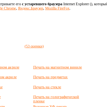
атриваете его
с устаревшего браузера
Internet Explorer (
), которы
le Chrome
,
Яндекс.Браузер
,
Mozilla FireFox
.
(53 оценки)
чном акриле
Печать на магнитном виниле
ом акриле
Печать на предметах
ке
Печать на стекле
е
Печать на голографической
пленке
ите
Рулонная УФ-печать