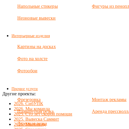
Напольные стикеры
Фигуры из пенопл
Неоновые вывески
Интерьерные изделия
Картины на досках
Фото на холсте
Фотообои
Прочие услуги
Другие проекты:
Фрезеровка
Монтаж рекламы
2026. СибУПК
2026. Мы команда
Планшетная резка
Аренда прессволл
2025. Сто лет скорой помощи
2025. Вывеска Саммит
Лазерная резка
2025. Мылзавод