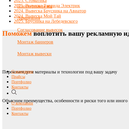
2025. Стоматика
2025. Вывеска Таврида Электрик
Плоттерная резка
2024. Вывеска Брусника на Авиатор
2024. Вывеска Мой Тай
Ламинация
2025. Брусника на Лебедевского
Согласование вывесок
Поможем
воплотить вашу рекламную и
Монтаж баннеров
Монтаж вывески
Порекомендуем материалы и технологии под вашу задачу
О компании
Прайсы
Портфолио
Контакты
Объясним преимущества, особенности и риски того или иного 
О компании
Портфолио
Контакты