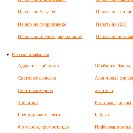
отправилась
транспортной
Печать на Easy Jet
Печать на фанере
компанией в
город Усть-
Печать на ферроплёнке
Печать на ПЭТ
Кут, что в
Иркутской
Печать на плёнке для роллапов
Печать на пенока
области.
Вывески и таблички
Адресные таблички
Объёмные буквы
Световые вывески
Акриловые фигур
Световые короба
Хэштеги
Таблички
Ростовые фигуры
Брендирование авто
Бейджи
Фотозоны, промостенды
Информационные