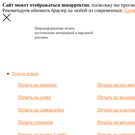
Сайт может отображаться некорректно
, поскольку вы просм
Рекомендуем обновить браузер на любой из современных:
Goog
Широкоформатная печать,
изготовление интерьерной и наружной
рекламы
Главная
›
Портфолио
›
2023. Кофейня
8-22
Услуги печати
2023.
Печать на баннере
Печать на прозра
Кофейня
8-22
Печать на сетке
Печать на молочн
Изготовили
Печать на самоклейке
Печать на пласти
вывеску из
гибкого неона
Печать стикеров
Печать на металл
на деревянной
основе.
Печать на ткани Самба
Печать на композ
Вывеска