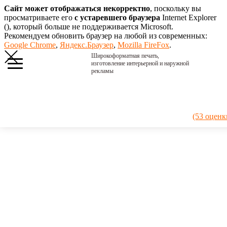
Сайт может отображаться некорректно
, поскольку вы
просматриваете его
с устаревшего браузера
Internet Explorer
(
), который больше не поддерживается Microsoft.
Рекомендуем обновить браузер на любой из современных:
Google Chrome
,
Яндекс.Браузер
,
Mozilla FireFox
.
Широкоформатная печать,
изготовление интерьерной и наружной
рекламы
Главная
›
Портфолио
›
2025. Вывеска
(53 оценк
Таврида
Электрик
2025.
Вывеска
Таврида
Электрик
Изготовили
лаконичную