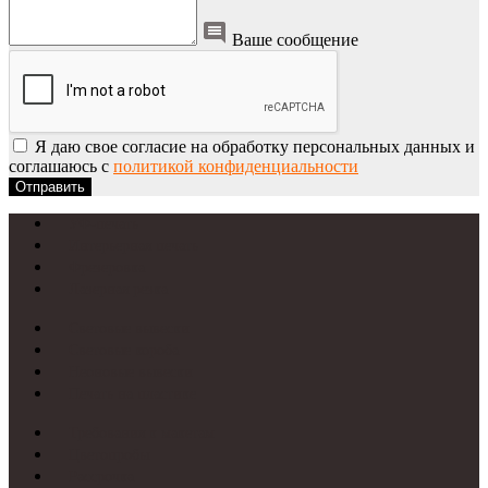
Ваше сообщение
Я даю свое согласие на обработку персональных данных и
соглашаюсь с
политикой конфиденциальности
Отправить
УФ-печать
Интерьерная печать
Фрезеровка
Лазерная резка
Световые вывески
Световые короба
Неоновые вывески
Печать на пластике
Требования к макетам
Цветопробы
Рассрочка