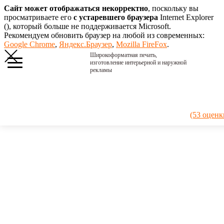
Сайт может отображаться некорректно
, поскольку вы
просматриваете его
с устаревшего браузера
Internet Explorer
(
), который больше не поддерживается Microsoft.
Рекомендуем обновить браузер на любой из современных:
Google Chrome
,
Яндекс.Браузер
,
Mozilla FireFox
.
Широкоформатная печать,
изготовление интерьерной и наружной
рекламы
Главная
›
Портфолио
›
2022. Prodact
(53 оценк
development
2022.
Prodact
development
Табличка,
устроенная по
принципу
композитной