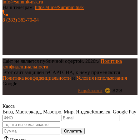
info@summit-nsk.ru
Наш телеграм:
https://t.me/Summmitnsk
8 (383) 363-70-04
Сайт не является публичной офертой.
2026г.
/
Политика
конфиденциальности
Этот сайт защищен reCAPTCHA, к нему применяются
Политика конфиденциальности
и
Условия использования
Google.
Разработано в
Касса
Виза, Мастеркард, Маэстро, Мир, ЯндексКошелек, Google Pay
Оплатить