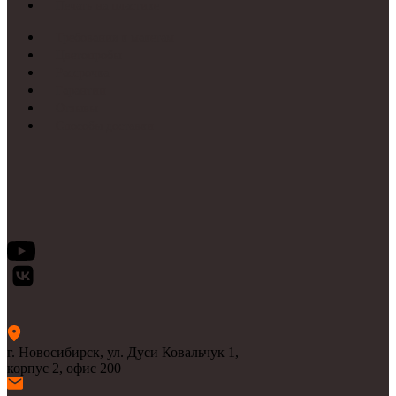
Печать на пластике
Требования к макетам
Цветопробы
Рассрочка
Гарантии
Отзывы
Способы доставки
г. Новосибирск, ул. Дуси Ковальчук 1,
корпус 2, офис 200