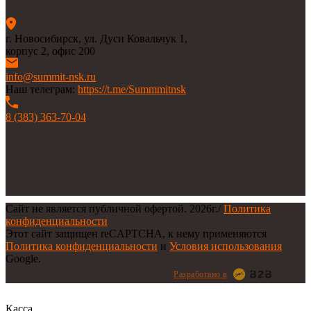
г. Новосибирск, ул. Дуси Ковальчук 1,
корпус 2, офис 200
info@summit-nsk.ru
Наш телеграм:
https://t.me/Summmitnsk
8 (383) 363-70-04
Сайт не является публичной офертой.
2026г.
/
Политика
конфиденциальности
Этот сайт защищен reCAPTCHA, к нему применяются
Политика конфиденциальности
и
Условия использования
Google.
Разработано в
Касса