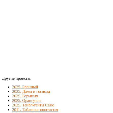
алюминиевый
композит
толщиной 3
мм.
Другие проекты:
2025. Бронный
2025. Дамы и господа
2025. Горыныч
2025. Орангутан
2025. Тейбл-тенты Casio
2011. Табличка золотистая