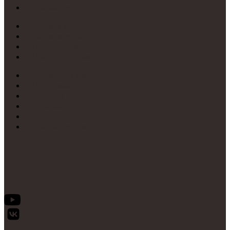
Лазерная резка
Световые вывески
Световые короба
Неоновые вывески
Печать на пластике
Требования к макетам
Цветопробы
Рассрочка
Гарантии
Отзывы
Способы доставки