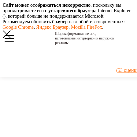
Сайт может отображаться некорректно
, поскольку вы
просматриваете его
с устаревшего браузера
Internet Explorer
(
), который больше не поддерживается Microsoft.
Рекомендуем обновить браузер на любой из современных:
Google Chrome
,
Яндекс.Браузер
,
Mozilla FireFox
.
Широкоформатная печать,
изготовление интерьерной и наружной
рекламы
Главная
›
Портфолио
›
2022. Боровая
(53 оценк
2022.
Боровая
Адресная
табличка в
еще одном
популярном
цвете — в
коричневом.
Материал: