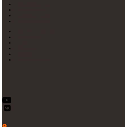
Световые вывески
Световые короба
Неоновые вывески
Печать на пластике
Требования к макетам
Цветопробы
Рассрочка
Гарантии
Отзывы
Способы доставки