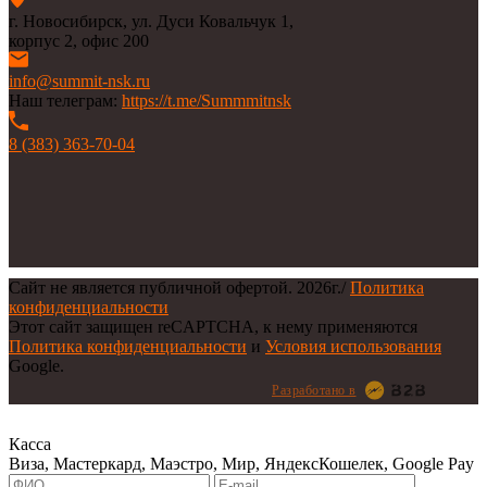
г. Новосибирск, ул. Дуси Ковальчук 1,
корпус 2, офис 200
info@summit-nsk.ru
Наш телеграм:
https://t.me/Summmitnsk
8 (383) 363-70-04
Сайт не является публичной офертой.
2026г.
/
Политика
конфиденциальности
Этот сайт защищен reCAPTCHA, к нему применяются
Политика конфиденциальности
и
Условия использования
Google.
Разработано в
Касса
Виза, Мастеркард, Маэстро, Мир, ЯндексКошелек, Google Pay