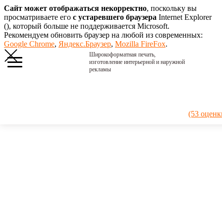
Сайт может отображаться некорректно
, поскольку вы
просматриваете его
с устаревшего браузера
Internet Explorer
(
), который больше не поддерживается Microsoft.
Рекомендуем обновить браузер на любой из современных:
Google Chrome
,
Яндекс.Браузер
,
Mozilla FireFox
.
Широкоформатная печать,
изготовление интерьерной и наружной
рекламы
Главная
›
Портфолио
›
2021. Цветы
(53 оценк
2021.
Цветы
Светодиодная
вывеска
размером 2,9 х
1 м. Буквы и
рамочка ярко
светятся.
Монтаж в