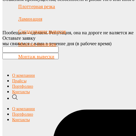
Плоттерная резка
Ламинация
Согласование вывесок
Пообещали - сделаем. Репутация, она на дороге не валяется же
Оставьте заявку
мы свяжемся с вами в течение дня (в рабочее время)
Монтаж баннеров
Монтаж вывески
О компании
Прайсы
Портфолио
Контакты
О компании
Портфолио
Контакты