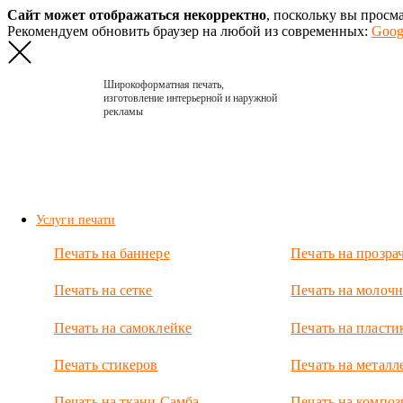
Сайт может отображаться некорректно
, поскольку вы просм
Рекомендуем обновить браузер на любой из современных:
Goog
Широкоформатная печать,
изготовление интерьерной и наружной
рекламы
Главная
›
Портфолио
›
2019. Вывеска
Фэмили
Услуги печати
2019.
Печать на баннере
Печать на прозра
Вывеска
Фэмили
Печать на сетке
Печать на молочн
Вывеска для
Печать на самоклейке
Печать на пласти
магазина
одежды в ТЦ
Печать стикеров
Печать на металл
Континент.
Шестнадцатиметровый
Печать на ткани Самба
Печать на композ
фриз из