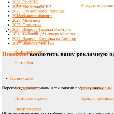
2026. СибУПК
Напольные стикеры
Фигуры из пенопл
2026. Мы команда
2025. Сто лет скорой помощи
2025. Вывеска Саммит
Неоновые вывески
2025. Мылзавод
2025. Стоматика
2025. Вывеска Таврида Электрик
Интерьерные изделия
2024. Таблички для сквера Михеева
2024. Вывеска Брусника на Авиатор
Картины на досках
2024. Вывеска Мой Тай
Фото на холсте
Поможем
воплотить вашу рекламную и
Фотообои
Прочие услуги
Порекомендуем материалы и технологии под вашу задачу
Фрезеровка
Монтаж рекламы
Планшетная резка
Аренда прессволл
Лазерная резка
Объясним преимущества, особенности и риски того или иного 