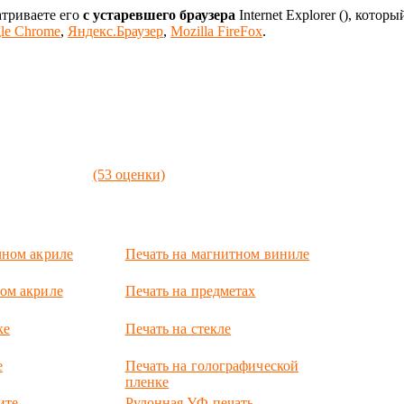
атриваете его
с устаревшего браузера
Internet Explorer (
), которы
le Chrome
,
Яндекс.Браузер
,
Mozilla FireFox
.
(53 оценки)
чном акриле
Печать на магнитном виниле
ом акриле
Печать на предметах
ке
Печать на стекле
е
Печать на голографической
пленке
ите
Рулонная УФ-печать