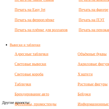
композитных
кассет.
Печать на Easy Jet
Печать на фанере
Объемные
буквы на
Печать на ферроплёнке
Печать на ПЭТ
светодиодах
Балтлед.
Печать на плёнке для роллапов
Печать на пенока
Вывески и таблички
Адресные таблички
Объёмные буквы
Световые вывески
Акриловые фигур
Световые короба
Хэштеги
Таблички
Ростовые фигуры
Брендирование авто
Бейджи
Другие проекты:
Фотозоны, промостенды
Информационные