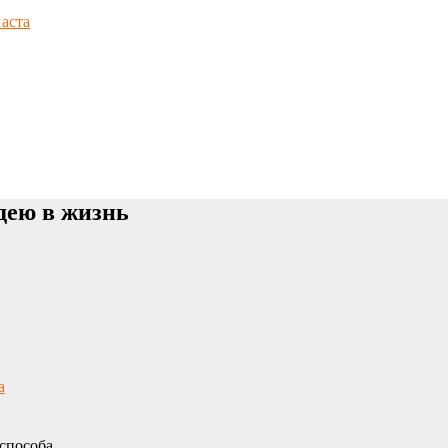
аста
дею в жизнь
а
способа