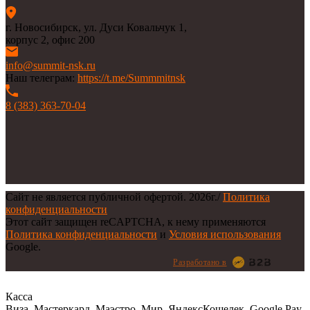
г. Новосибирск, ул. Дуси Ковальчук 1,
корпус 2, офис 200
info@summit-nsk.ru
Наш телеграм:
https://t.me/Summmitnsk
8 (383) 363-70-04
Сайт не является публичной офертой.
2026г.
/
Политика
конфиденциальности
Этот сайт защищен reCAPTCHA, к нему применяются
Политика конфиденциальности
и
Условия использования
Google.
Разработано в
Касса
Виза, Мастеркард, Маэстро, Мир, ЯндексКошелек, Google Pay