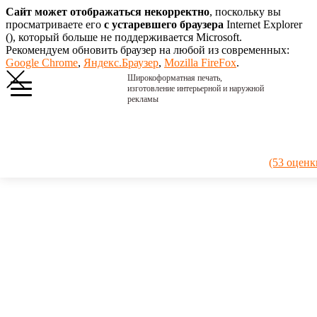
Сайт может отображаться некорректно
, поскольку вы
просматриваете его
с устаревшего браузера
Internet Explorer
(
), который больше не поддерживается Microsoft.
Рекомендуем обновить браузер на любой из современных:
Google Chrome
,
Яндекс.Браузер
,
Mozilla FireFox
.
Широкоформатная печать,
изготовление интерьерной и наружной
рекламы
Главная
›
Портфолио
›
2019.
(53 оценк
Искитимцемент
2019.
Искитимцемент
Два баннера
10 х 10
метров. УФ-
печать.
Монтаж
методом