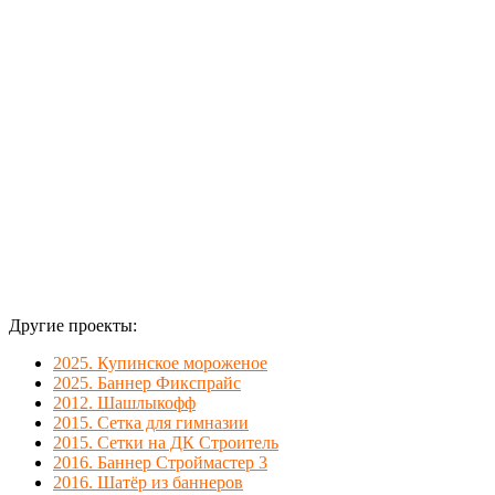
промышленного
альпинизма
на цементных
силосах.
Другие проекты:
2025. Купинское мороженое
2025. Баннер Фикспрайс
2012. Шашлыкофф
2015. Сетка для гимназии
2015. Сетки на ДК Строитель
2016. Баннер Строймастер 3
2016. Шатёр из баннеров