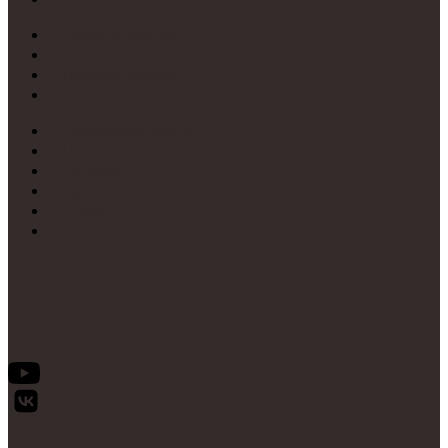
Световые вывески
Световые короба
Неоновые вывески
Печать на пластике
Требования к макетам
Цветопробы
Рассрочка
Гарантии
Отзывы
Способы доставки