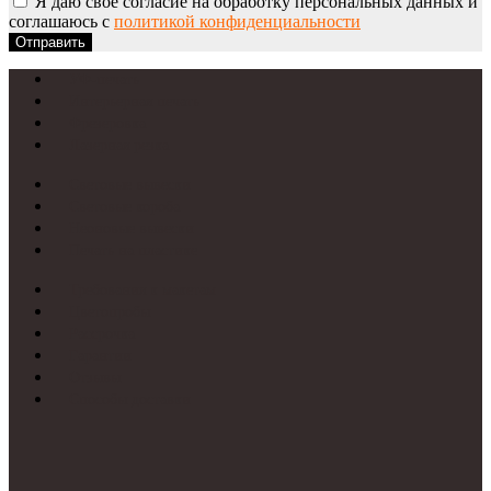
Я даю свое согласие на обработку персональных данных и
соглашаюсь с
политикой конфиденциальности
Отправить
УФ-печать
Интерьерная печать
Фрезеровка
Лазерная резка
Световые вывески
Световые короба
Неоновые вывески
Печать на пластике
Требования к макетам
Цветопробы
Рассрочка
Гарантии
Отзывы
Способы доставки