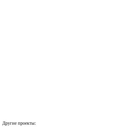
приборов
ночного
видения.
Когда в 2016
году Катод
переехал в
новый корпус
мы сделали
для них
новую
вывеску.
Другие проекты: