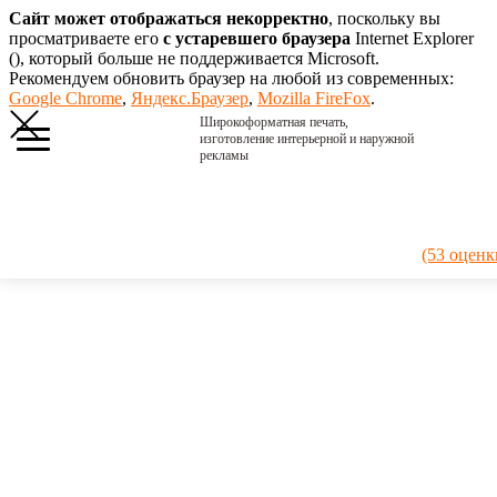
Сайт может отображаться некорректно
, поскольку вы
просматриваете его
с устаревшего браузера
Internet Explorer
(
), который больше не поддерживается Microsoft.
Рекомендуем обновить браузер на любой из современных:
Google Chrome
,
Яндекс.Браузер
,
Mozilla FireFox
.
Широкоформатная печать,
изготовление интерьерной и наружной
рекламы
Главная
›
Портфолио
›
2016. Вывеска
(53 оценк
Катод
2016.
Вывеска
Катод
АО Катод —
специализируется
на разработке
и выпуске