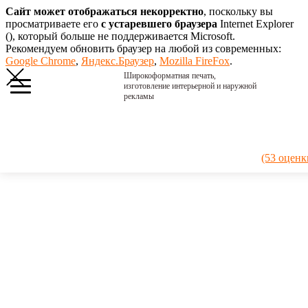
Сайт может отображаться некорректно
, поскольку вы
просматриваете его
с устаревшего браузера
Internet Explorer
(
), который больше не поддерживается Microsoft.
Рекомендуем обновить браузер на любой из современных:
Google Chrome
,
Яндекс.Браузер
,
Mozilla FireFox
.
Широкоформатная печать,
изготовление интерьерной и наружной
рекламы
Главная
›
Портфолио
›
2015. По-
(53 оценк
французски
2015. По-
французски
Простая и
красивая
вывеска из
ПВХ с
псевдообъемными
буквами из