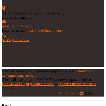
г. Новосибирск, ул. Дуси Ковальчук 1,
корпус 2, офис 200
info@summit-nsk.ru
Наш телеграм:
https://t.me/Summmitnsk
8 (383) 363-70-04
Сайт не является публичной офертой.
2026г.
/
Политика
конфиденциальности
Этот сайт защищен reCAPTCHA, к нему применяются
Политика конфиденциальности
и
Условия использования
Google.
Разработано в
Касса