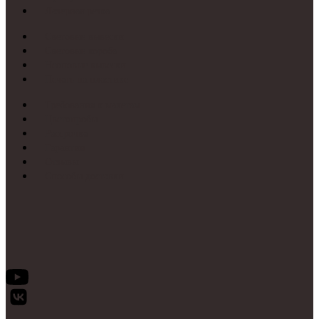
Лазерная резка
Световые вывески
Световые короба
Неоновые вывески
Печать на пластике
Требования к макетам
Цветопробы
Рассрочка
Гарантии
Отзывы
Способы доставки