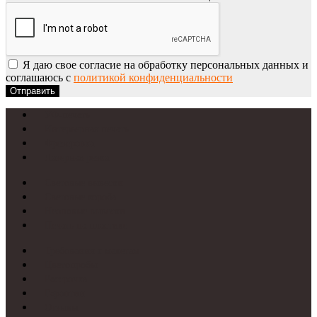
Я даю свое согласие на обработку персональных данных и
соглашаюсь с
политикой конфиденциальности
Отправить
УФ-печать
Интерьерная печать
Фрезеровка
Лазерная резка
Световые вывески
Световые короба
Неоновые вывески
Печать на пластике
Требования к макетам
Цветопробы
Рассрочка
Гарантии
Отзывы