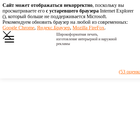
Сайт может отображаться некорректно
, поскольку вы
просматриваете его
с устаревшего браузера
Internet Explorer
(
), который больше не поддерживается Microsoft.
Рекомендуем обновить браузер на любой из современных:
Google Chrome
,
Яндекс.Браузер
,
Mozilla FireFox
.
Широкоформатная печать,
изготовление интерьерной и наружной
рекламы
Главная
›
Портфолио
›
2014.
(53 оценк
Кармашки для
сберовских
карт
2014.
Кармашки
для
сберовских
карт