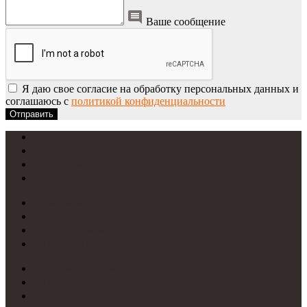
Ваше сообщение
Я даю свое согласие на обработку персональных данных и
соглашаюсь с
политикой конфиденциальности
Отправить
УФ-печать
Интерьерная печать
Фрезеровка
Лазерная резка
Световые вывески
Световые короба
Неоновые вывески
Печать на пластике
Требования к макетам
Цветопробы
Рассрочка