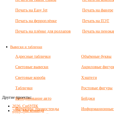
Основная
вывеска
Печать на Easy Jet
Печать на фанере
представляет
собой
лайтбокс на
Печать на ферроплёнке
Печать на ПЭТ
люминесцентных
лампах.
Печать на плёнке для роллапов
Печать на пенока
Панель-
кронштейн с
логотипом —
Вывески и таблички
двусторонний
лайтбокс.
Адресные таблички
Объёмные буквы
Полосатая
колонна из
алюминиевого
Световые вывески
Акриловые фигур
композита.
Световые короба
Хэштеги
Таблички
Ростовые фигуры
Другие проекты:
Брендирование авто
Бейджи
2026. СибУПК
Фотозоны, промостенды
Информационные
2026. Мы команда