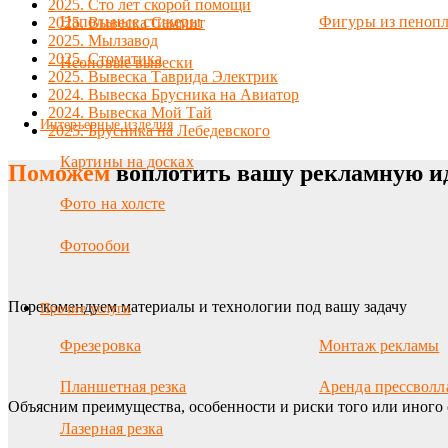
2025. Сто лет скорой помощи
Напольные стикеры
Фигуры из пенопл
2025. Вывеска Саммит
2025. Мылзавод
2025. Стоматика
Неоновые вывески
2025. Вывеска Таврида Электрик
2024. Вывеска Брусника на Авиатор
2024. Вывеска Мой Тай
Интерьерные изделия
2025. Брусника на Лебедевского
Картины на досках
Поможем
воплотить вашу рекламную и
Фото на холсте
Фотообои
Порекомендуем материалы и технологии под вашу задачу
Прочие услуги
Фрезеровка
Монтаж рекламы
Планшетная резка
Аренда прессволл
Объясним преимущества, особенности и риски того или иного 
Лазерная резка