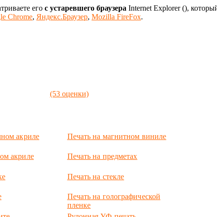
атриваете его
с устаревшего браузера
Internet Explorer (
), которы
le Chrome
,
Яндекс.Браузер
,
Mozilla FireFox
.
(53 оценки)
чном акриле
Печать на магнитном виниле
ом акриле
Печать на предметах
ке
Печать на стекле
е
Печать на голографической
пленке
ите
Рулонная УФ-печать