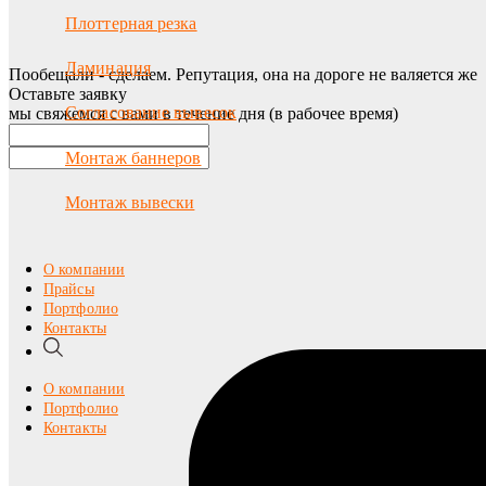
Плоттерная резка
Ламинация
Пообещали - сделаем. Репутация, она на дороге не валяется же
Оставьте заявку
Согласование вывесок
мы свяжемся с вами в течение дня (в рабочее время)
Монтаж баннеров
Монтаж вывески
О компании
Прайсы
Портфолио
Контакты
О компании
Портфолио
Контакты