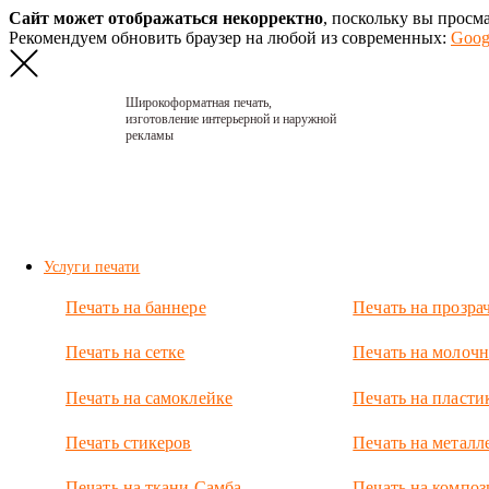
Сайт может отображаться некорректно
, поскольку вы просм
Рекомендуем обновить браузер на любой из современных:
Goog
Широкоформатная печать,
изготовление интерьерной и наружной
рекламы
Главная
›
Портфолио
›
2010. Вывеска
Билайн 3
Услуги печати
2010.
Печать на баннере
Печать на прозра
Вывеска
Билайн
Печать на сетке
Печать на молочн
3
Печать на самоклейке
Печать на пласти
Сделали
вывеску для
Печать стикеров
Печать на металл
салона
Билайн.
Печать на ткани Самба
Печать на композ