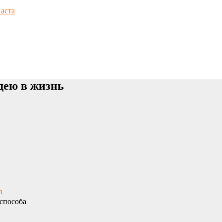
аста
дею в жизнь
а
способа