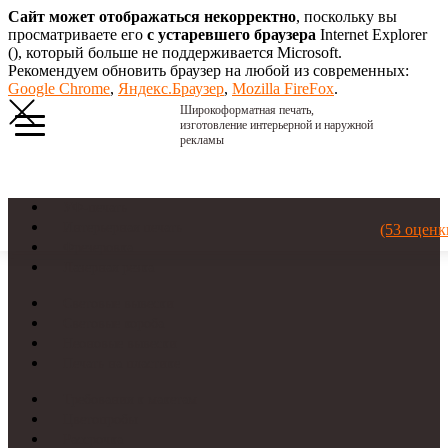
Сайт может отображаться некорректно
, поскольку вы
просматриваете его
с устаревшего браузера
Internet Explorer
(
), который больше не поддерживается Microsoft.
Рекомендуем обновить браузер на любой из современных:
Google Chrome
,
Яндекс.Браузер
,
Mozilla FireFox
.
Широкоформатная печать,
изготовление интерьерной и наружной
рекламы
УФ-печать
Интерьерная печать
(53 оценк
Фрезеровка
Лазерная резка
Световые вывески
Световые короба
Неоновые вывески
Печать на пластике
Требования к макетам
Цветопробы
Рассрочка