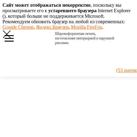
Сайт может отображаться некорректно
, поскольку вы
просматриваете его
с устаревшего браузера
Internet Explorer
(
), который больше не поддерживается Microsoft.
Рекомендуем обновить браузер на любой из современных:
Google Chrome
,
Яндекс.Браузер
,
Mozilla FireFox
.
Широкоформатная печать,
изготовление интерьерной и наружной
рекламы
Главная
›
Портфолио
›
2016. Вкус
(53 оценк
лета
2016.
Вкус
лета
Фанерные
таблички для
меговского
фестиваля еды