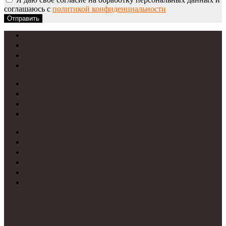
соглашаюсь с
политикой конфиденциальности
Отправить
УФ-печать
Интерьерная печать
Фрезеровка
Лазерная резка
Световые вывески
Световые короба
Неоновые вывески
Печать на пластике
Требования к макетам
Цветопробы
Рассрочка
Гарантии
Отзывы
Способы доставки