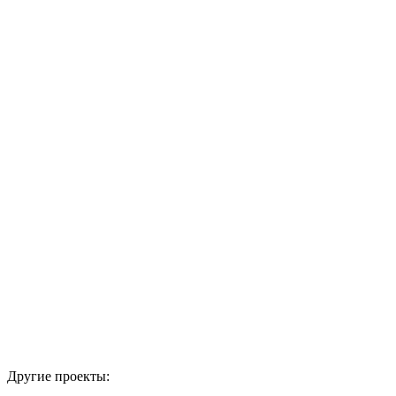
«Вкус лета».
Были
расположены
на улице пару
месяцев, пока
шел
фестиваль.
Другие проекты: