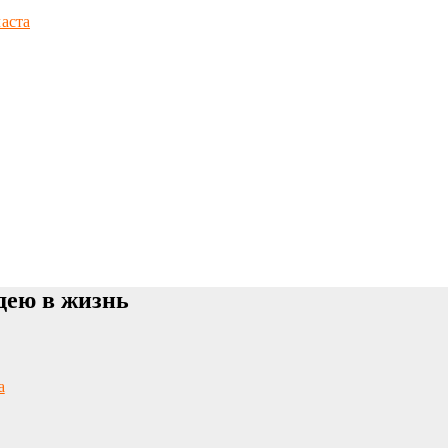
аста
дею в жизнь
а