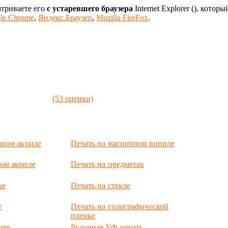
атриваете его
с устаревшего браузера
Internet Explorer (
), которы
le Chrome
,
Яндекс.Браузер
,
Mozilla FireFox
.
(53 оценки)
чном акриле
Печать на магнитном виниле
ом акриле
Печать на предметах
ке
Печать на стекле
е
Печать на голографической
пленке
ите
Рулонная УФ-печать