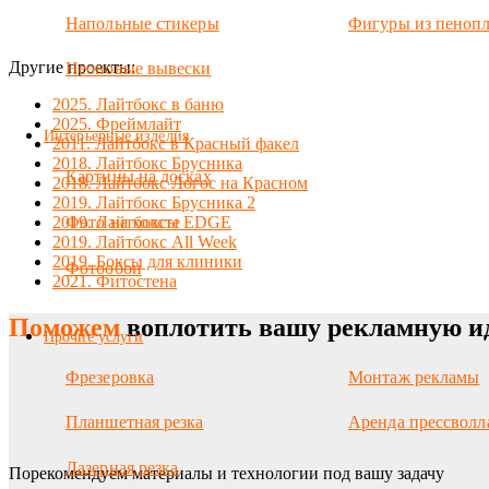
Напольные стикеры
Фигуры из пенопл
Другие проекты:
Неоновые вывески
2025. Лайтбокс в баню
2025. Фреймлайт
Интерьерные изделия
2011. Лайтбокс в Красный факел
2018. Лайтбокс Брусника
Картины на досках
2018. Лайтбокс Логос на Красном
2019. Лайтбокс Брусника 2
2019. Лайтбоксы EDGE
Фото на холсте
2019. Лайтбокс All Week
2019. Боксы для клиники
Фотообои
2021. Фитостена
Поможем
воплотить вашу рекламную и
Прочие услуги
Фрезеровка
Монтаж рекламы
Планшетная резка
Аренда прессволл
Лазерная резка
Порекомендуем материалы и технологии под вашу задачу