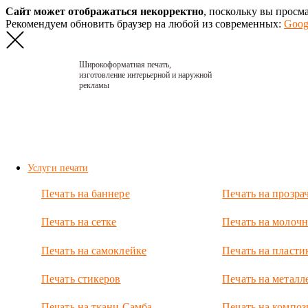
Сайт может отображаться некорректно
, поскольку вы просм
Рекомендуем обновить браузер на любой из современных:
Goog
Широкоформатная печать,
изготовление интерьерной и наружной
рекламы
Главная
›
Портфолио
›
2023. Май
скин
Услуги печати
2023.
Печать на баннере
Печать на прозра
Май
скин
Печать на сетке
Печать на молочн
Лайтбокс для
Печать на самоклейке
Печать на пласти
магазина
корейской
Печать стикеров
Печать на металл
косметики.
Высота 2 м,
Печать на ткани Самба
Печать на композ
ширина 35 см,