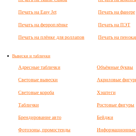
глубина 10 см.
На лице —
Печать на Easy Jet
Печать на фанере
акрил с УФ-
печатью.
Печать на ферроплёнке
Печать на ПЭТ
Внутри
суперяркие
Печать на плёнке для роллапов
Печать на пенока
светодиоды.
Вывески и таблички
Адресные таблички
Объёмные буквы
Световые вывески
Акриловые фигур
Световые короба
Хэштеги
Таблички
Ростовые фигуры
Брендирование авто
Бейджи
Фотозоны, промостенды
Информационные