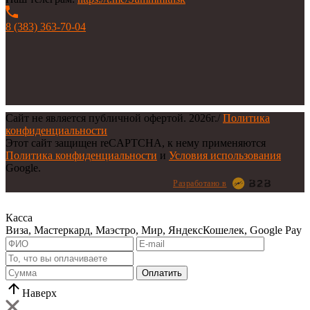
8 (383) 363-70-04
Сайт не является публичной офертой.
2026г.
/
Политика
конфиденциальности
Этот сайт защищен reCAPTCHA, к нему применяются
Политика конфиденциальности
и
Условия использования
Google.
Разработано в
Касса
Виза, Мастеркард, Маэстро, Мир, ЯндексКошелек, Google Pay
Оплатить
Наверх