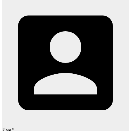
Имя *