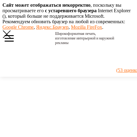
Сайт может отображаться некорректно
, поскольку вы
просматриваете его
с устаревшего браузера
Internet Explorer
(
), который больше не поддерживается Microsoft.
Рекомендуем обновить браузер на любой из современных:
Google Chrome
,
Яндекс.Браузер
,
Mozilla FireFox
.
Широкоформатная печать,
изготовление интерьерной и наружной
рекламы
Главная
›
Портфолио
›
2020. Рыбный
(53 оценк
на
Б.Хмельницкого
2020.
Рыбный
на
Б.Хмельницкого
Оформили
еще один