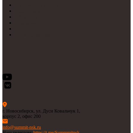
Требования к макетам
Цветопробы
Рассрочка
Гарантии
Отзывы
Способы доставки
г. Новосибирск, ул. Дуси Ковальчук 1,
корпус 2, офис 200
info@summit-nsk.ru
Наш телеграм:
https://t.me/Summmitnsk