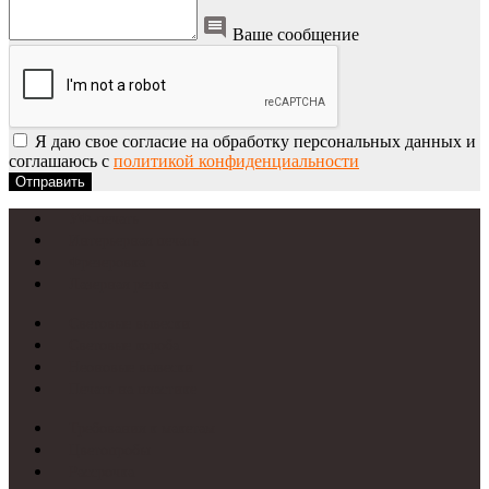
Ваше сообщение
Я даю свое согласие на обработку персональных данных и
соглашаюсь с
политикой конфиденциальности
Отправить
УФ-печать
Интерьерная печать
Фрезеровка
Лазерная резка
Световые вывески
Световые короба
Неоновые вывески
Печать на пластике
Требования к макетам
Цветопробы
Рассрочка