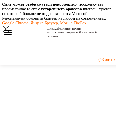
Сайт может отображаться некорректно
, поскольку вы
просматриваете его
с устаревшего браузера
Internet Explorer
(
), который больше не поддерживается Microsoft.
Рекомендуем обновить браузер на любой из современных:
Google Chrome
,
Яндекс.Браузер
,
Mozilla FireFox
.
Широкоформатная печать,
изготовление интерьерной и наружной
рекламы
Главная
›
Портфолио
›
2019. Правила
(53 оценк
семьи
2019.
Правила
семьи
Классический
фанерный
постер.
Хороший