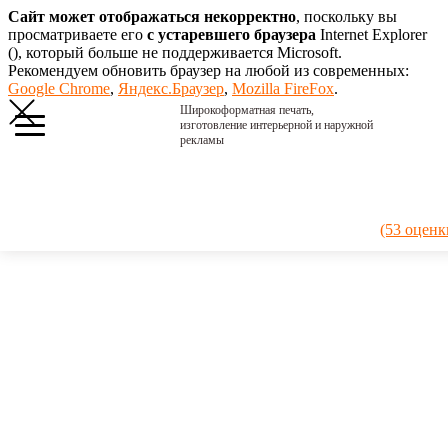
Сайт может отображаться некорректно
, поскольку вы
просматриваете его
с устаревшего браузера
Internet Explorer
(
), который больше не поддерживается Microsoft.
Рекомендуем обновить браузер на любой из современных:
Google Chrome
,
Яндекс.Браузер
,
Mozilla FireFox
.
Широкоформатная печать,
изготовление интерьерной и наружной
рекламы
Главная
›
Портфолио
›
2019. Оклейка
(53 оценк
самолета
2019.
Оклейка
самолета
Оформили
маленький
одномоторный
самолет