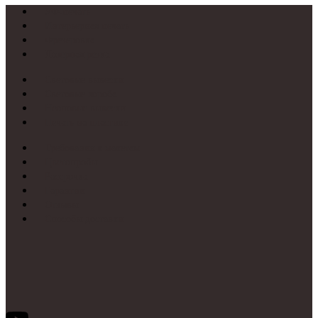
УФ-печать
Интерьерная печать
Фрезеровка
Лазерная резка
Световые вывески
Световые короба
Неоновые вывески
Печать на пластике
Требования к макетам
Цветопробы
Рассрочка
Гарантии
Отзывы
Способы доставки