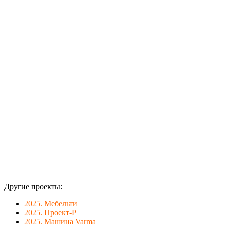
Cessna 172
цветной
самоклеящейся
пленкой.
Другие проекты:
2025. Мебельти
2025. Проект-Р
2025. Машина Varma