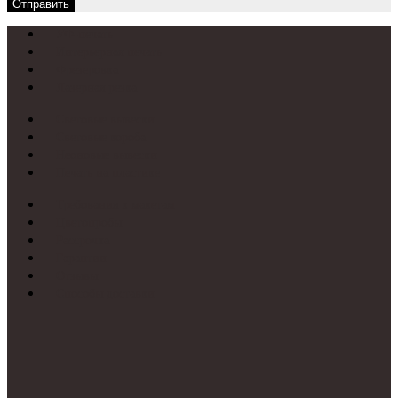
Отправить
УФ-печать
Интерьерная печать
Фрезеровка
Лазерная резка
Световые вывески
Световые короба
Неоновые вывески
Печать на пластике
Требования к макетам
Цветопробы
Рассрочка
Гарантии
Отзывы
Способы доставки