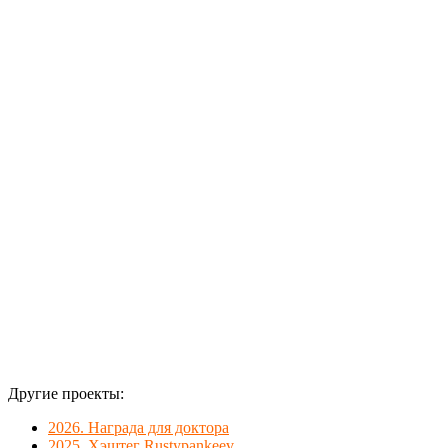
каталога (№19
— Плазма).
Форма доски:
Вейк.
Покрытие
доски:
кварцевый
песок.
В комплекте
нескользящий
ролик
диаметром 16
см.
Другие проекты:
2026. Награда для доктора
2025. Хэштег Rustypankeev