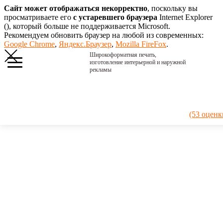
Сайт может отображаться некорректно
, поскольку вы
просматриваете его
с устаревшего браузера
Internet Explorer
(
), который больше не поддерживается Microsoft.
Рекомендуем обновить браузер на любой из современных:
Google Chrome
,
Яндекс.Браузер
,
Mozilla FireFox
.
Широкоформатная печать,
изготовление интерьерной и наружной
рекламы
Главная
›
Портфолио
›
2019.
(53 оценк
Балансборд
Plasma
2019.
Балансборд
Plasma
Балансборд с
принтом из
нашего