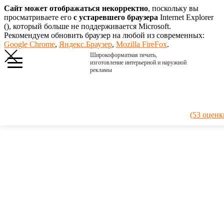
Сайт может отображаться некорректно
, поскольку вы
просматриваете его
с устаревшего браузера
Internet Explorer
(
), который больше не поддерживается Microsoft.
Рекомендуем обновить браузер на любой из современных:
Google Chrome
,
Яндекс.Браузер
,
Mozilla FireFox
.
Широкоформатная печать,
изготовление интерьерной и наружной
рекламы
Главная
›
Портфолио
›
2017.
(53 оценк
Визитницы
мелкие
2017.
Визитницы
мелкие
Визитницы из
прозрачного
оргстекла с