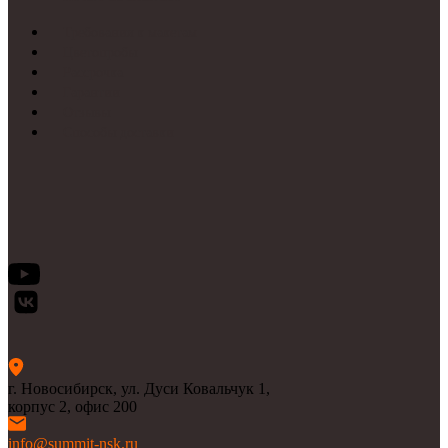
Требования к макетам
Цветопробы
Рассрочка
Гарантии
Отзывы
Способы доставки
г. Новосибирск, ул. Дуси Ковальчук 1,
корпус 2, офис 200
info@summit-nsk.ru