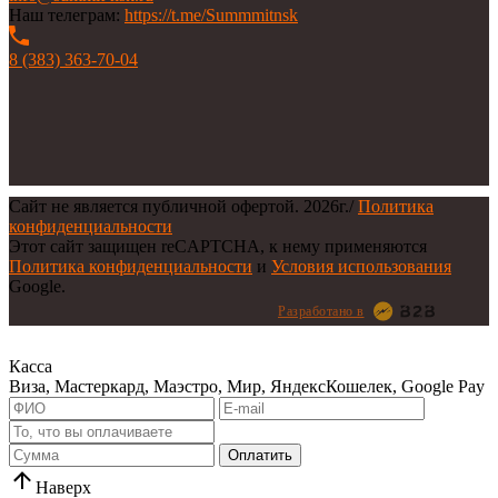
Наш телеграм:
https://t.me/Summmitnsk
8 (383) 363-70-04
Сайт не является публичной офертой.
2026г.
/
Политика
конфиденциальности
Этот сайт защищен reCAPTCHA, к нему применяются
Политика конфиденциальности
и
Условия использования
Google.
Разработано в
Касса
Виза, Мастеркард, Маэстро, Мир, ЯндексКошелек, Google Pay
Оплатить
Наверх