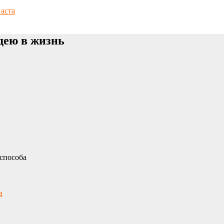
аста
дею в жизнь
способа
а