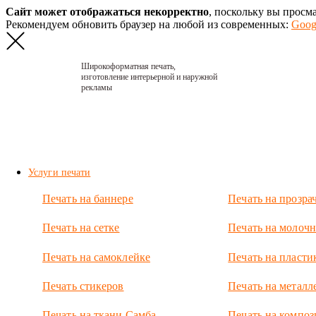
Сайт может отображаться некорректно
, поскольку вы просм
Рекомендуем обновить браузер на любой из современных:
Goog
Широкоформатная печать,
изготовление интерьерной и наружной
рекламы
Главная
›
Портфолио
›
2017. Панно в
салоне BMW
Услуги печати
2017.
Печать на баннере
Печать на прозра
Панно в
салоне
Печать на сетке
Печать на молочн
BMW
Печать на самоклейке
Печать на пласти
Интерьерные
панно из ПВХ
Печать стикеров
Печать на металл
пластика с
УФ-печатью.
Печать на ткани Самба
Печать на композ