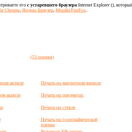
атриваете его
с устаревшего браузера
Internet Explorer (
), которы
le Chrome
,
Яндекс.Браузер
,
Mozilla FireFox
.
(53 оценки)
чном акриле
Печать на магнитном виниле
ом акриле
Печать на предметах
ке
Печать на стекле
е
Печать на голографической
пленке
ите
Рулонная УФ-печать