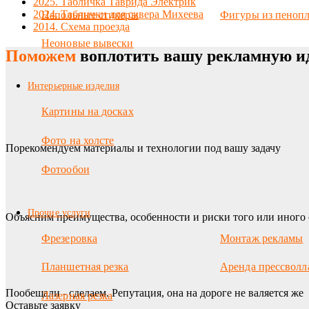
2025. Табличка Таврида Электрик
2024. Таблички для сквера Михеева
Напольные стикеры
Фигуры из пенопл
2014. Схема проезда
Неоновые вывески
Поможем
воплотить вашу рекламную и
Интерьерные изделия
Картины на досках
Фото на холсте
Порекомендуем материалы и технологии под вашу задачу
Фотообои
Прочие услуги
Объясним преимущества, особенности и риски того или иного 
Фрезеровка
Монтаж рекламы
Планшетная резка
Аренда прессволл
Пообещали - сделаем. Репутация, она на дороге не валяется же
Лазерная резка
Оставьте заявку