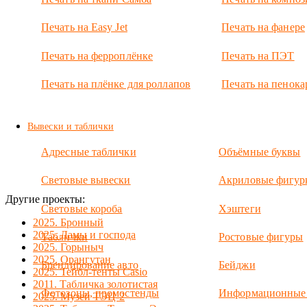
Технически
простые, но
Печать на Easy Jet
Печать на фанере
выглядят
достойно
даже в салоне
Печать на ферроплёнке
Печать на ПЭТ
премиум
класса.
Печать на плёнке для роллапов
Печать на пенока
Вывески и таблички
Адресные таблички
Объёмные буквы
Световые вывески
Акриловые фигур
Другие проекты:
Световые короба
Хэштеги
2025. Бронный
2025. Дамы и господа
Таблички
Ростовые фигуры
2025. Горыныч
2025. Орангутан
Брендирование авто
Бейджи
2025. Тейбл-тенты Casio
2011. Табличка золотистая
Фотозоны, промостенды
Информационные
2025. Музей ТЭЦ-2