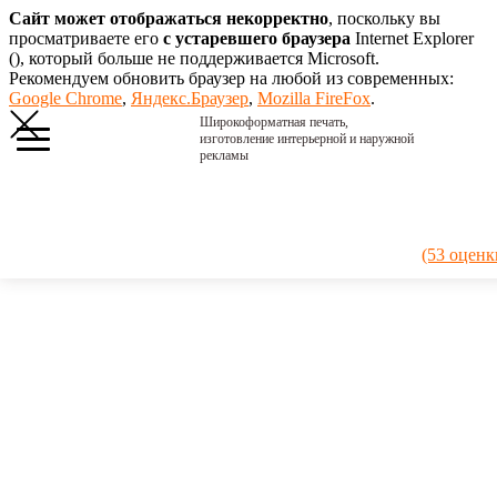
Сайт может отображаться некорректно
, поскольку вы
просматриваете его
с устаревшего браузера
Internet Explorer
(
), который больше не поддерживается Microsoft.
Рекомендуем обновить браузер на любой из современных:
Google Chrome
,
Яндекс.Браузер
,
Mozilla FireFox
.
Широкоформатная печать,
изготовление интерьерной и наружной
рекламы
Главная
›
Портфолио
›
2016. Бокс
(53 оценк
2016.
Бокс
Фанерный
постер 40 х 60
см.