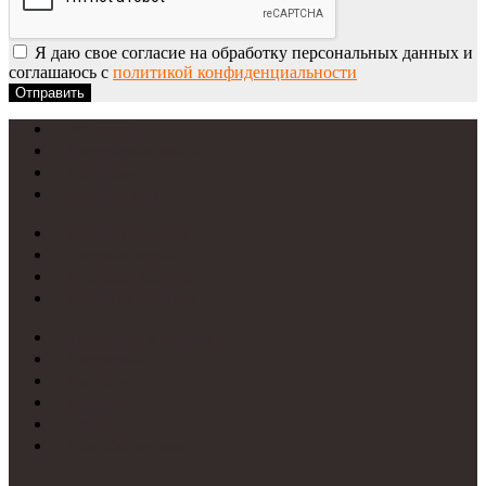
Я даю свое согласие на обработку персональных данных и
соглашаюсь с
политикой конфиденциальности
Отправить
УФ-печать
Интерьерная печать
Фрезеровка
Лазерная резка
Световые вывески
Световые короба
Неоновые вывески
Печать на пластике
Требования к макетам
Цветопробы
Рассрочка
Гарантии
Отзывы
Способы доставки