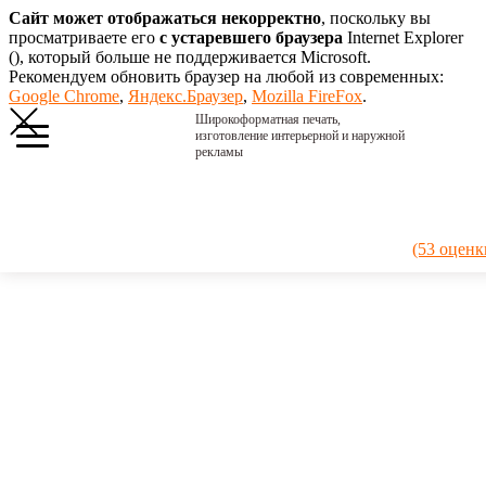
Сайт может отображаться некорректно
, поскольку вы
просматриваете его
с устаревшего браузера
Internet Explorer
(
), который больше не поддерживается Microsoft.
Рекомендуем обновить браузер на любой из современных:
Google Chrome
,
Яндекс.Браузер
,
Mozilla FireFox
.
Широкоформатная печать,
изготовление интерьерной и наружной
рекламы
Главная
›
Портфолио
›
2015.
(53 оценк
Фотообои в
Сбере
2015.
Фотообои
в Сбере
Фотообои
нашего
изготовления