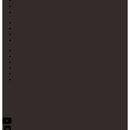
Интерьерная печать
Фрезеровка
Лазерная резка
Световые вывески
Световые короба
Неоновые вывески
Печать на пластике
Требования к макетам
Цветопробы
Рассрочка
Гарантии
Отзывы
Способы доставки