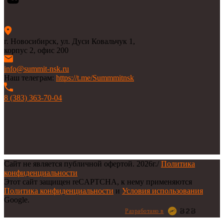
г. Новосибирск, ул. Дуси Ковальчук 1,
корпус 2, офис 200
info@summit-nsk.ru
Наш телеграм:
https://t.me/Summmitnsk
8 (383) 363-70-04
Сайт не является публичной офертой.
2026г.
/
Политика
конфиденциальности
Этот сайт защищен reCAPTCHA, к нему применяются
Политика конфиденциальности
и
Условия использования
Google.
Разработано в