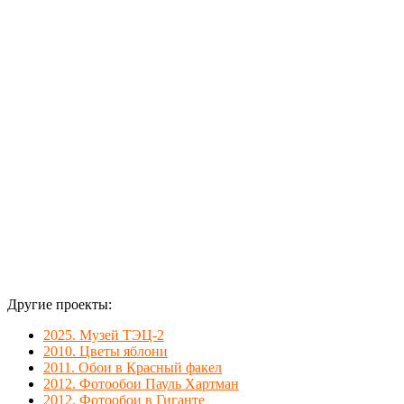
в офисном
помещении
Сбербанка.
Украшают
стену над
лестницей.
Другие проекты:
2025. Музей ТЭЦ-2
2010. Цветы яблони
2011. Обои в Красный факел
2012. Фотообои Пауль Хартман
2012. Фотообои в Гиганте