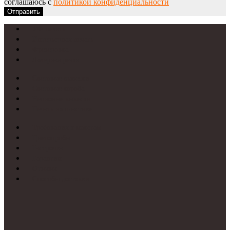
соглашаюсь с
политикой конфиденциальности
Отправить
УФ-печать
Интерьерная печать
Фрезеровка
Лазерная резка
Световые вывески
Световые короба
Неоновые вывески
Печать на пластике
Требования к макетам
Цветопробы
Рассрочка
Гарантии
Отзывы
Способы доставки