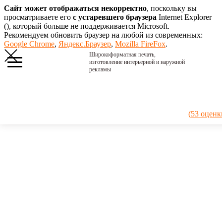
Сайт может отображаться некорректно
, поскольку вы
просматриваете его
с устаревшего браузера
Internet Explorer
(
), который больше не поддерживается Microsoft.
Рекомендуем обновить браузер на любой из современных:
Google Chrome
,
Яндекс.Браузер
,
Mozilla FireFox
.
Широкоформатная печать,
изготовление интерьерной и наружной
рекламы
Главная
›
Портфолио
›
2015. Флаг
(53 оценк
Саммит
2015.
Флаг
Саммит
Флаг,
сделанный
специально
для нашего