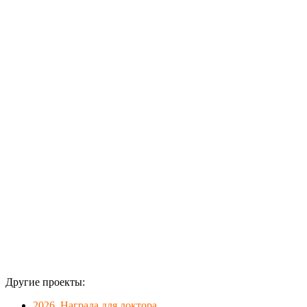
восхождения
на Актру,
чтобы
сфотографироваться
с ним на
вершине.
Материал —
полиэстер.
УФ-печать на
планшетном
принтере
Swissqprint.
Яркий,
блестящий.
Другие проекты:
2026. Награда для доктора