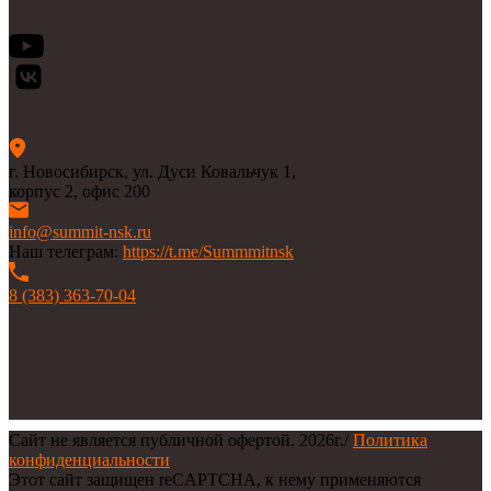
г. Новосибирск, ул. Дуси Ковальчук 1,
корпус 2, офис 200
info@summit-nsk.ru
Наш телеграм:
https://t.me/Summmitnsk
8 (383) 363-70-04
Сайт не является публичной офертой.
2026г.
/
Политика
конфиденциальности
Этот сайт защищен reCAPTCHA, к нему применяются