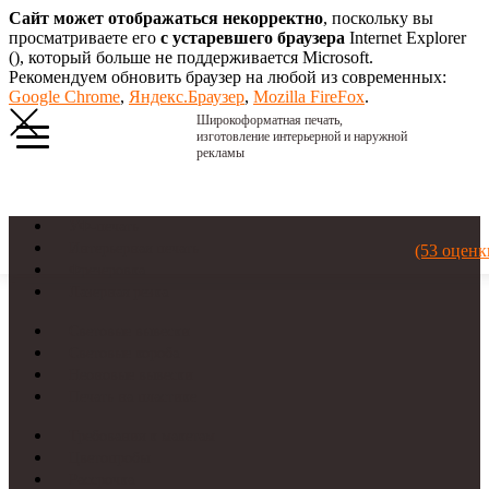
Сайт может отображаться некорректно
, поскольку вы
просматриваете его
с устаревшего браузера
Internet Explorer
(
), который больше не поддерживается Microsoft.
Рекомендуем обновить браузер на любой из современных:
Google Chrome
,
Яндекс.Браузер
,
Mozilla FireFox
.
Широкоформатная печать,
изготовление интерьерной и наружной
рекламы
УФ-печать
Интерьерная печать
(53 оценк
Фрезеровка
Лазерная резка
Световые вывески
Световые короба
Неоновые вывески
Печать на пластике
Требования к макетам
Цветопробы
Рассрочка