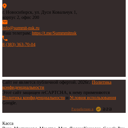
г. Новосибирск, ул. Дуси Ковальчук 1,
корпус 2, офис 200
info@summit-nsk.ru
Наш телеграм:
https://t.me/Summmitnsk
8 (383) 363-70-04
Сайт не является публичной офертой.
2026г.
/
Политика
конфиденциальности
Этот сайт защищен reCAPTCHA, к нему применяются
Политика конфиденциальности
и
Условия использования
Google.
Разработано в
Касса