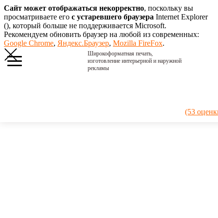
Сайт может отображаться некорректно
, поскольку вы
просматриваете его
с устаревшего браузера
Internet Explorer
(
), который больше не поддерживается Microsoft.
Рекомендуем обновить браузер на любой из современных:
Google Chrome
,
Яндекс.Браузер
,
Mozilla FireFox
.
Широкоформатная печать,
изготовление интерьерной и наружной
рекламы
Главная
›
Портфолио
›
2022.
(53 оценк
Монетницы
Inn Cafe
2022.
Монетницы
Inn Cafe
Моенетницы
для АЗС
Nafta24.