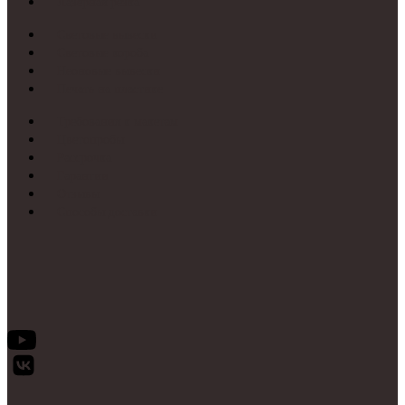
Лазерная резка
Световые вывески
Световые короба
Неоновые вывески
Печать на пластике
Требования к макетам
Цветопробы
Рассрочка
Гарантии
Отзывы
Способы доставки