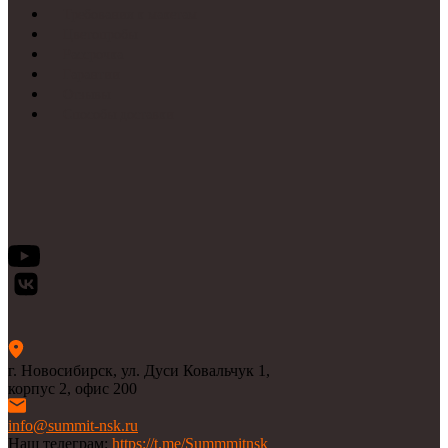
Требования к макетам
Цветопробы
Рассрочка
Гарантии
Отзывы
Способы доставки
г. Новосибирск, ул. Дуси Ковальчук 1,
корпус 2, офис 200
info@summit-nsk.ru
Наш телеграм:
https://t.me/Summmitnsk