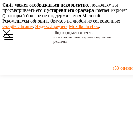
Сайт может отображаться некорректно
, поскольку вы
просматриваете его
с устаревшего браузера
Internet Explorer
(
), который больше не поддерживается Microsoft.
Рекомендуем обновить браузер на любой из современных:
Google Chrome
,
Яндекс.Браузер
,
Mozilla FireFox
.
Широкоформатная печать,
изготовление интерьерной и наружной
рекламы
Главная
›
Портфолио
›
2020. Дети,
(53 оценк
лето
2020.
Дети,
лето
Катрина на
досках с
теплым
летним