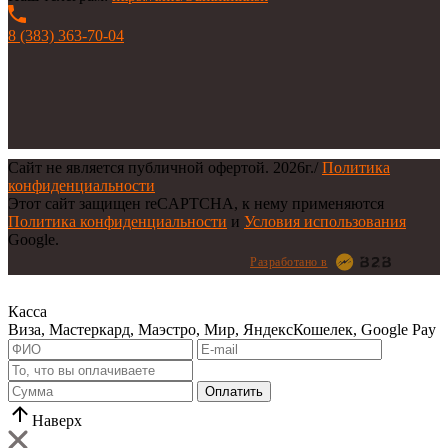
8 (383) 363-70-04
Сайт не является публичной офертой.
2026г.
/
Политика
конфиденциальности
Этот сайт защищен reCAPTCHA, к нему применяются
Политика конфиденциальности
и
Условия использования
Google.
Разработано в
Касса
Виза, Мастеркард, Маэстро, Мир, ЯндексКошелек, Google Pay
Оплатить
Наверх