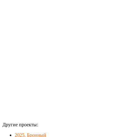
фотографироваться.
Сама
табличка из
ПВХ 5 мм,
ножка из
ПВХ 10 мм.
Другие проекты:
2025. Бронный