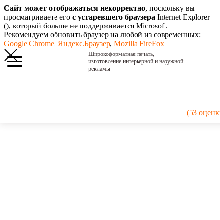
Сайт может отображаться некорректно
, поскольку вы
просматриваете его
с устаревшего браузера
Internet Explorer
(
), который больше не поддерживается Microsoft.
Рекомендуем обновить браузер на любой из современных:
Google Chrome
,
Яндекс.Браузер
,
Mozilla FireFox
.
Широкоформатная печать,
изготовление интерьерной и наружной
рекламы
Главная
›
Портфолио
›
2018.
(53 оценк
Снимаю,
крашу
2018.
Снимаю,
крашу
Такие
таблички,
чтобы