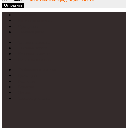
Отправить
УФ-печать
Интерьерная печать
Фрезеровка
Лазерная резка
Световые вывески
Световые короба
Неоновые вывески
Печать на пластике
Требования к макетам
Цветопробы
Рассрочка
Гарантии
Отзывы
Способы доставки