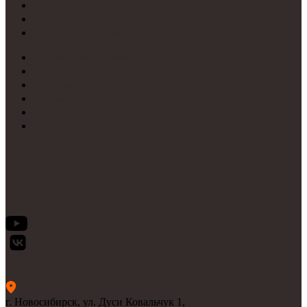
Световые короба
Неоновые вывески
Печать на пластике
Требования к макетам
Цветопробы
Рассрочка
Гарантии
Отзывы
Способы доставки
г. Новосибирск, ул. Дуси Ковальчук 1,