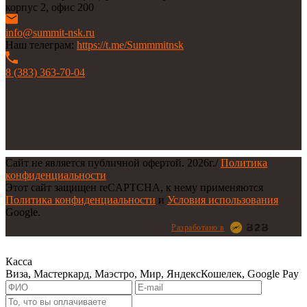
корпус 2, офис 200
info@summit-nsk.ru
Наш телеграм:
https://t.me/Summmitnsk
8 (383) 363-70-04
Сайт не является публичной офертой.
2026г.
/
Политика
конфиденциальности
Этот сайт защищен reCAPTCHA, к нему применяются
Политика конфиденциальности
и
Условия использования
Google.
Разработано в
Касса
Виза, Мастеркард, Маэстро, Мир, ЯндексКошелек, Google Pay