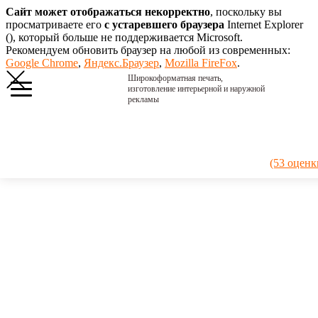
Сайт может отображаться некорректно
, поскольку вы
просматриваете его
с устаревшего браузера
Internet Explorer
(
), который больше не поддерживается Microsoft.
Рекомендуем обновить браузер на любой из современных:
Google Chrome
,
Яндекс.Браузер
,
Mozilla FireFox
.
Широкоформатная печать,
изготовление интерьерной и наружной
рекламы
Главная
›
Портфолио
›
2018. Розы на
(53 оценк
досках
2018.
Розы на
досках
Картина на
красивых
брашированных
досках.