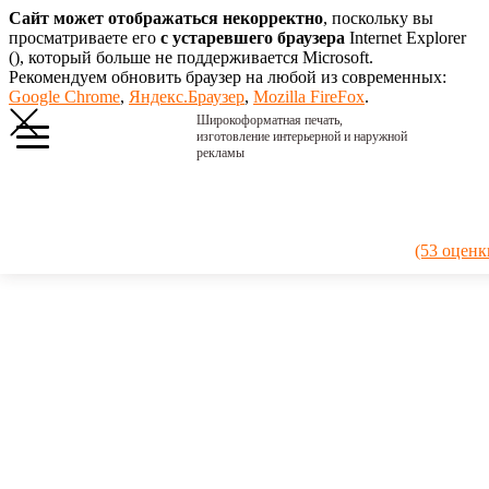
Сайт может отображаться некорректно
, поскольку вы
просматриваете его
с устаревшего браузера
Internet Explorer
(
), который больше не поддерживается Microsoft.
Рекомендуем обновить браузер на любой из современных:
Google Chrome
,
Яндекс.Браузер
,
Mozilla FireFox
.
Широкоформатная печать,
изготовление интерьерной и наружной
рекламы
Главная
›
Портфолио
›
2017. Харлей
(53 оценк
1
2017.
Харлей 1
Печать на
досках от
старых
паллет. Щит
из досок
подготовил