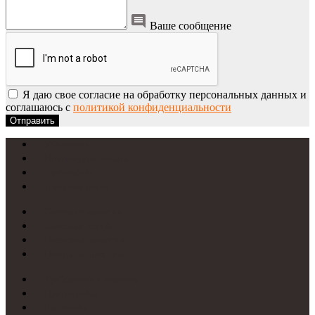
Ваше сообщение
Я даю свое согласие на обработку персональных данных и
соглашаюсь с
политикой конфиденциальности
Отправить
УФ-печать
Интерьерная печать
Фрезеровка
Лазерная резка
Световые вывески
Световые короба
Неоновые вывески
Печать на пластике
Требования к макетам
Цветопробы
Рассрочка